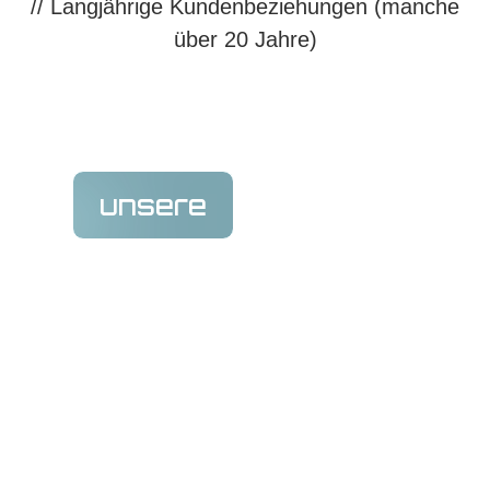
// Langjährige Kundenbeziehungen (manche
über 20 Jahre)​
partner
unsere
agentur
Wir sind eine inhabergeführte Firmengruppe, mit
derzeit insgesamt knapp 20 Mitarbeitern. Unser
persönlich betreuter Service umfasst folgende
Leistungen: