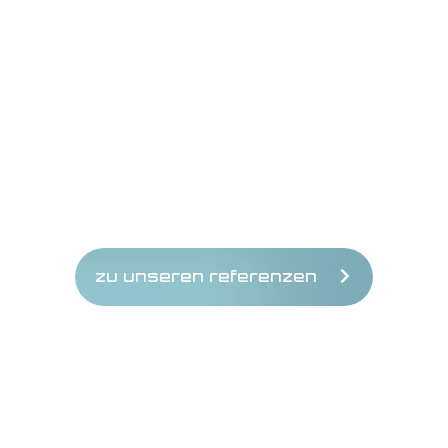
elitr, sed diam nonumy eirmod
// Database-Publishing
// Bilddatenbanken
// Redaktionssysteme
// Projektmanagement
// Datenversand
// Datenarchivierung
zu unseren referenzen