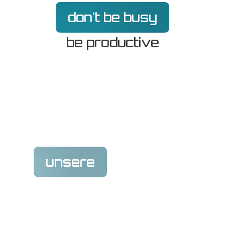
don't be busy
be productive
unsere
leistungen
Wir sind eine inhabergeführte Firmengruppe, mit
derzeit insgesamt knapp 20 Mitarbeitern. Unser
persönlich betreuter Service umfasst folgende